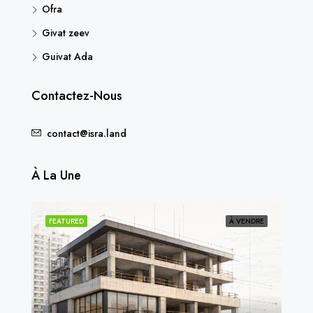
Ofra
Givat zeev
Guivat Ada
Contactez-Nous
contact@isra.land
À La Une
NDU
FEATURED
À VENDRE
FEA