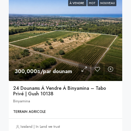
À VENDRE
HOT
NOUVEAU
300,000₪/par dounam
24 Dounams À Vendre À Binyamina – Tabo
Privé | Gush 10138
Binyamina
TERRAIN AGRICOLE
Israland | In Land we trust