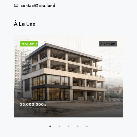
contact@isra.land
À La Une
NDU
FEATURED
À VENDRE
FEA
25,000,000₪
8,0