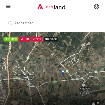
FEATURED
VENDU
VENDU
NOUVEAU
9