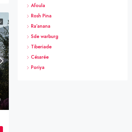
Afoula
Rosh Pina
U
Ra’anana
Sde warburg
Tiberiade
Césarée
Poriya