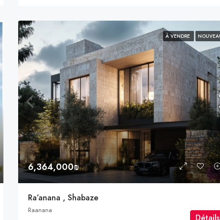
À VENDRE
NOUVEA
6,364,000₪
Ra’anana , Shabaze
Raanana
Détails