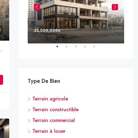
25,000,000₪
8,0
, FL, USA
s Un Programme Résidentiel Approuvé – 700.000NIS
Type De Bien
Terrain agricole
Terrain constructible
Terrain commercial
U
Terrain à louer