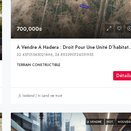
700,000₪
5,235,000₪
7900 Northwest 27th Avenue, Miami
À Vendre À Hadera : Droit Pour Une Unité D’habitation Dan
32.45701545021896, 34.892390724351955
TERRAIN CONSTRUCTIBLE
Détails
Israland | In Land we trust
À VENDRE
HOT
NOUVEA