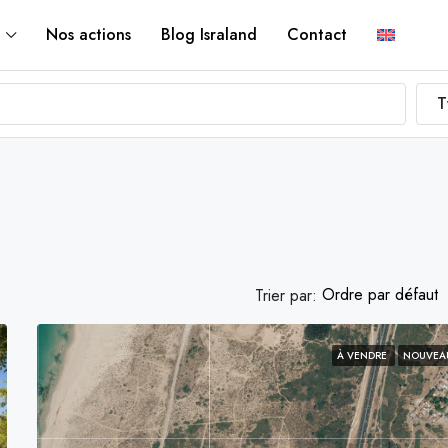
Nos actions
Blog Israland
Contact
T
Ordre par défaut
Trier par:
À VENDRE
NOUVEA
FEATURED
VE