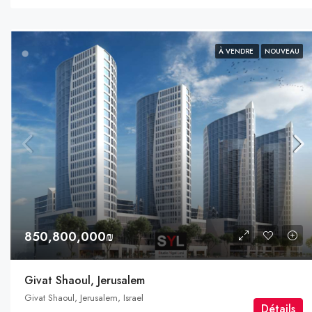
À VENDRE
NOUVEAU
850,800,000₪
Givat Shaoul, Jerusalem
Givat Shaoul, Jerusalem, Israel
Détails