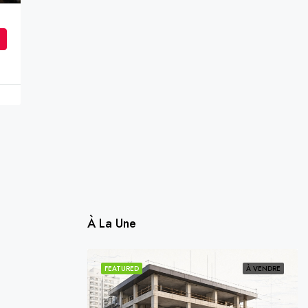
À La Une
VENDU
VENDU
FEATURED
À VENDRE