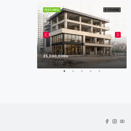
VENDU
VENDU
FEATURED
À VENDRE
25,000,000₪
e, Miami, FL, USA