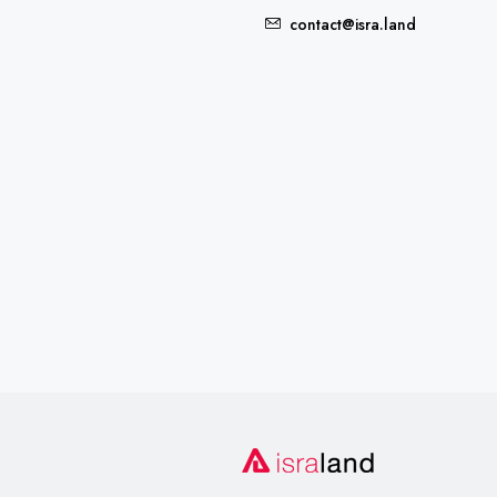
contact@isra.land
FEATURED
5,235,000₪
7900 Northwest 27th Avenu