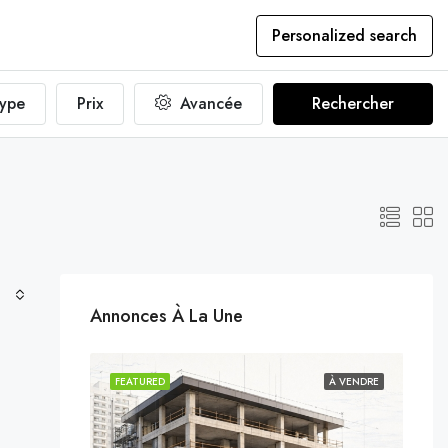
Personalized search
ype
Prix
Avancée
Rechercher
Annonces À La Une
NDU
VENDU
FEATURED
À VENDRE
FEA