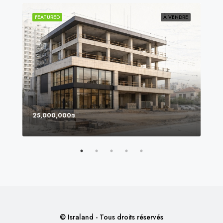
NDU
FEATURED
À VENDRE
FEA
25,000,000₪
8,0
© Israland - Tous droits réservés