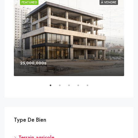
NDU
FEATURED
À VENDRE
FEA
25,000,000₪
8,0
Type De Bien
Terrain agricole