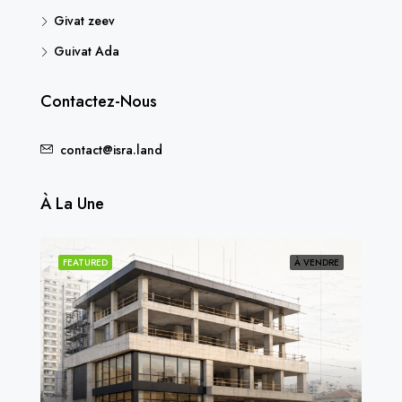
Givat zeev
Guivat Ada
Contactez-Nous
contact@isra.land
À La Une
NDU
FEATURED
À VENDRE
FEA