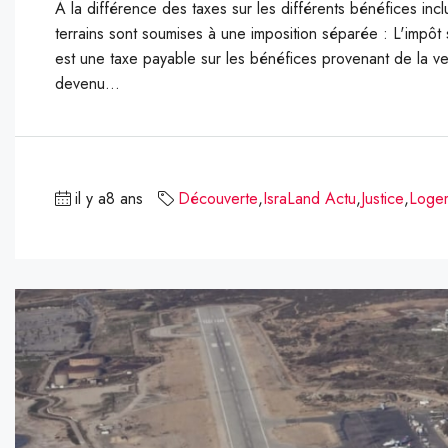
À la différence des taxes sur les différents bénéfices incl
terrains sont soumises à une imposition séparée : L'impôt s
est une taxe payable sur les bénéfices provenant de la ven
devenu...
il y a8 ans
Découverte
,
IsraLand Actu
,
Justice
,
Loge