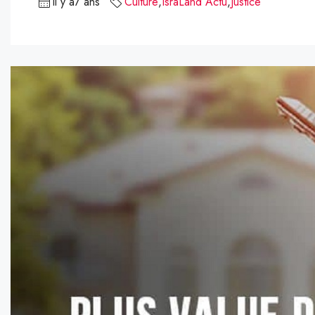
il y a7 ans
Culture
,
IsraLand Actu
,
Justice