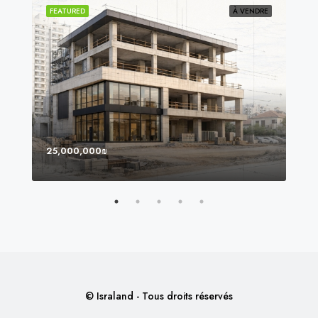
NDU
FEATURED
À VENDRE
FEA
25,000,000₪
8,0
© Israland - Tous droits réservés