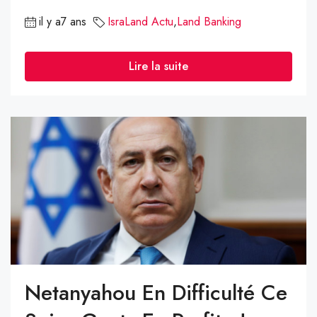
il y a7 ans
IsraLand Actu
,
Land Banking
Lire la suite
Netanyahou En Difficulté Ce