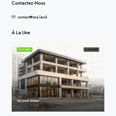
Contactez-Nous
contact@isra.land
À La Une
NDU
FEATURED
À VENDRE
FEA
25,000,000₪
8,0