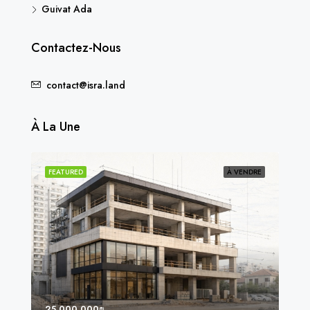
Guivat Ada
Contactez-Nous
contact@isra.land
À La Une
NDU
FEATURED
À VENDRE
FEA
25,000,000₪
8,0