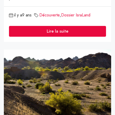
il y a9 ans
Découverte
,
Dossier IsraLand
Lire la suite