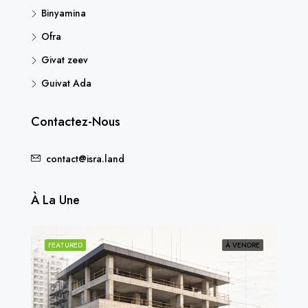
Binyamina
Ofra
Givat zeev
Guivat Ada
Contactez-Nous
contact@isra.land
À La Une
NDU
FEATURED
À VENDRE
FEA