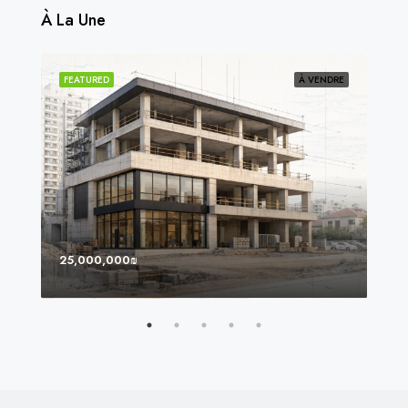
À La Une
NDU
FEATURED
À VENDRE
FEA
25,000,000₪
8,0