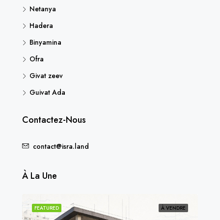
Netanya
Hadera
Binyamina
Ofra
Givat zeev
Guivat Ada
Contactez-Nous
contact@isra.land
À La Une
NDU
FEATURED
À VENDRE
FEA