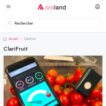
Accueil
ClariFruit
ClariFruit