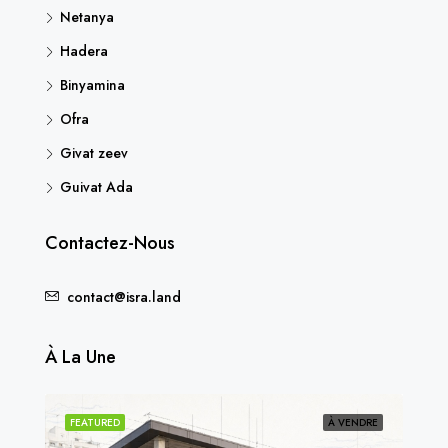
Netanya
Hadera
Binyamina
Ofra
Givat zeev
Guivat Ada
Contactez-Nous
contact@isra.land
À La Une
NDU
FEATURED
À VENDRE
FEA