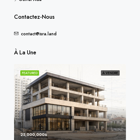
Contactez-Nous
contact@isra.land
À La Une
NDU
FEATURED
À VENDRE
FEA
25,000,000₪
8,0