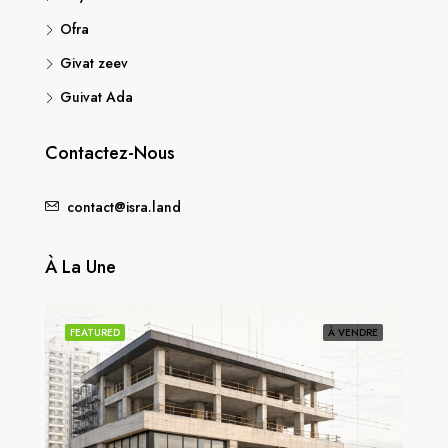
Ofra
Givat zeev
Guivat Ada
Contactez-Nous
contact@isra.land
À La Une
NDU
FEATURED
À VENDRE
FEA