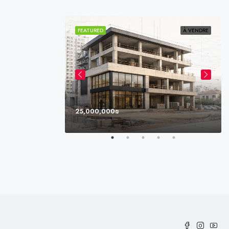
VENDU
VENDU
FEATURED
À VENDRE
25,000,000₪
e, Miami, FL, USA