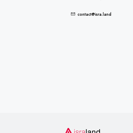
contact@isra.land
FEATURED
5,235,000₪
7900 Northwest 27th Avenu