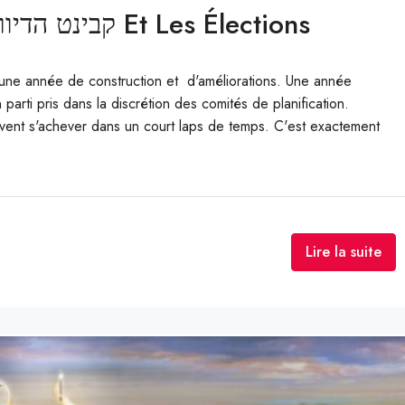
Le Cabinet De L’habitation / קבינט הדיור Et Les Élections
8 une année de construction et d'améliorations. Une année
parti pris dans la discrétion des comités de planification.
uvent s'achever dans un court laps de temps. C'est exactement
Lire la suite