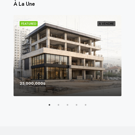
À La Une
NDU
FEATURED
À VENDRE
FEA
25,000,000₪
8,0