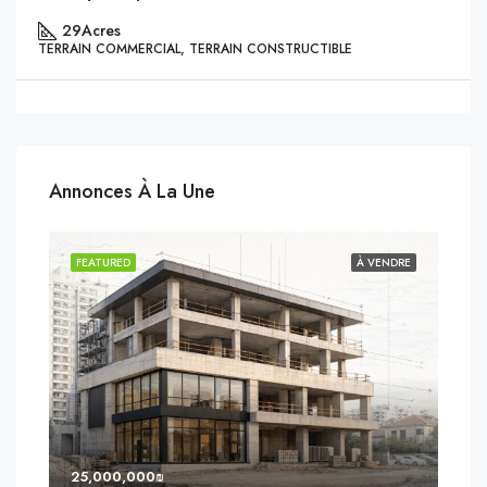
29
Acres
TERRAIN COMMERCIAL, TERRAIN CONSTRUCTIBLE
Annonces À La Une
NDU
FEATURED
À VENDRE
FEA
25,000,000₪
8,0