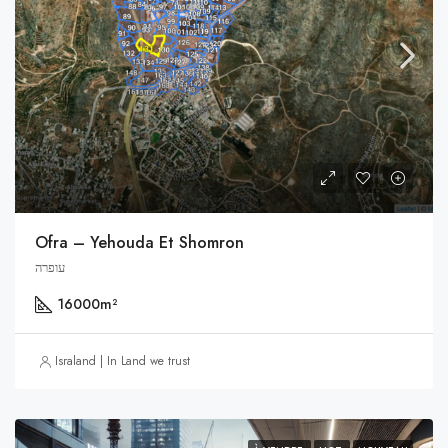
Ofra – Yehouda Et Shomron
עופרה
16000
m²
Israland | In Land we trust