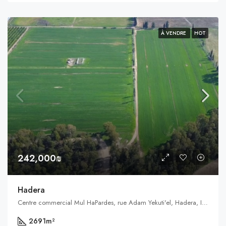
À VENDRE
HOT
242,000₪
Hadera
Centre commercial Mul HaPardes, rue Adam Yekuti'el, Hadera, Israël
2691
m²