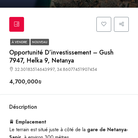
À VENDRE
NOUVEAU
Opportunité D’investissement – Gush
7947, Helka 9, Netanya
32.30183514643997, 34.86077451907454
4,700,000₪
Déscription
🚆
Emplacement
Le terrain est situé juste à côté de la
gare de Netanya-
Sapir
, à environ 300 mètres.