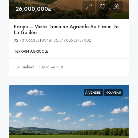
26,000,000₪
Poriya – Vaste Domaine Agricole Au Cœur De
La Galilée
32.73106535310048, 35.54705653737002
TERRAIN AGRICOLE
Israland | In Land we trust
À VENDRE
NOUVEAU