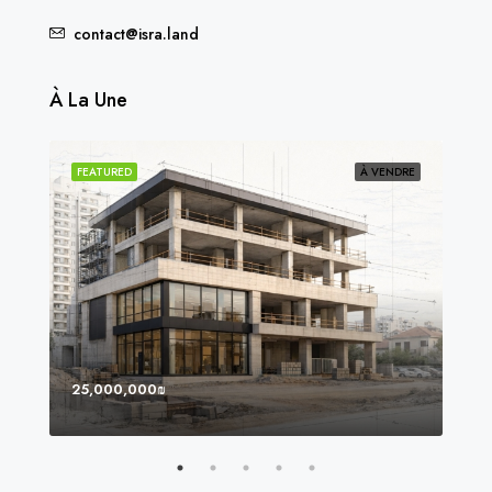
contact@isra.land
À La Une
NDU
FEATURED
À VENDRE
FEA
25,000,000₪
8,0